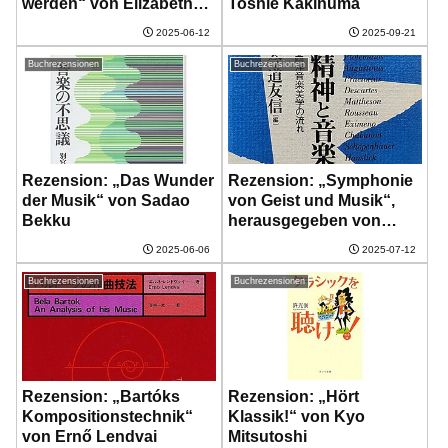
werden“ von Elizabeth
Toshie Kakinuma
Swados
2025-06-12
2025-09-21
Buchrezensionen
Buchrezensionen
Rezension: „Das Wunder
Rezension: „Symphonie
der Musik“ von Sadao
von Geist und Musik“,
Bekku
herausgegeben von
Tomonobu Imamichi
2025-06-06
2025-07-12
Buchrezensionen
Buchrezensionen
Rezension: „Bartóks
Rezension: „Hört
Kompositionstechnik“
Klassik!“ von Kyo
von Ernő Lendvai
Mitsutoshi