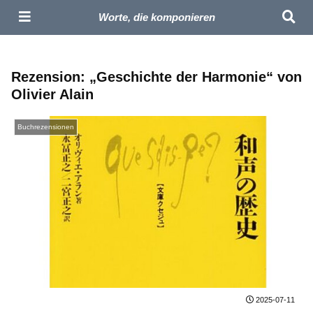
Masaharu – Komponist | Offizielle Seite
Worte, die komponieren
Rezension: „Geschichte der Harmonie“ von
Olivier Alain
Buchrezensionen
2025-07-11