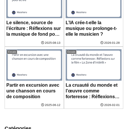
Le silence, source de
L’IA crée-t-elle la
l’écriture : Réflexions sur
musique ou prolonge-t-
la musique de fond pour
elle le musicien ?
écrire
2025-08-13
2026-01-28
Essais
Essais
Partir en excursion avec
La cruauté du monde et
une chanson en cours
l’œuvre comme
de composition
forteresse : Réflexions
sur le film « La Zone
2025-06-12
2026-02-01
d’intérêt »
Catégories