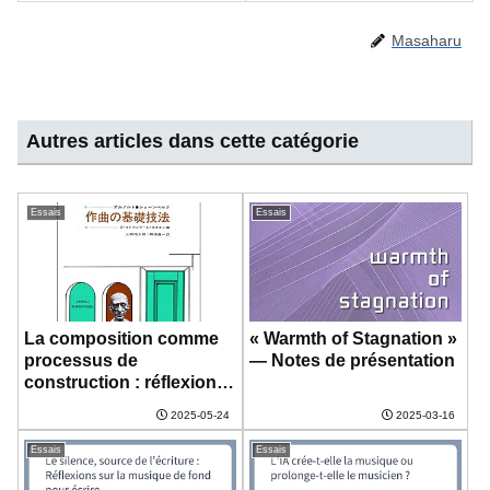
Masaharu
Autres articles dans cette catégorie
Essais
Essais
La composition comme
« Warmth of Stagnation »
processus de
— Notes de présentation
construction : réflexions
sur les « Fondements de
2025-05-24
2025-03-16
la composition musicale
» de Schönberg
Essais
Essais