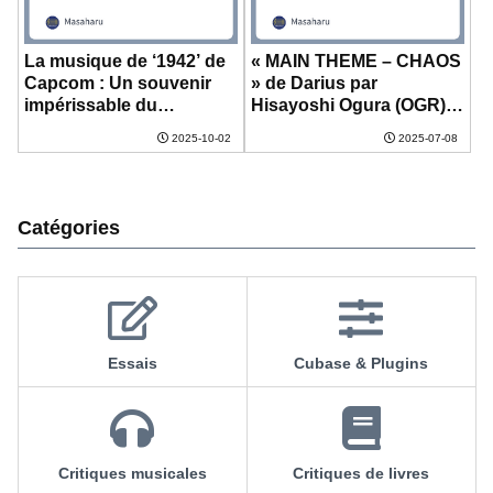
La musique de ‘1942’ de
« MAIN THEME – CHAOS
Capcom : Un souvenir
» de Darius par
impérissable du
Hisayoshi Ogura (OGR) :
rétrogaming
Un chef-d’œuvre d’une
2025-10-02
2025-07-08
originalité unique
Catégories
Essais
Cubase & Plugins
Critiques musicales
Critiques de livres