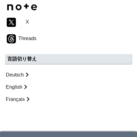
X
Threads
言語切り替え
Deutsch
English
Français